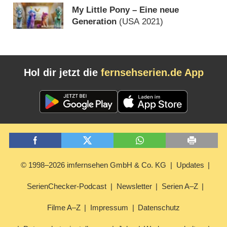
My Little Pony – Eine neue
Generation
(
USA
2021)
Hol dir jetzt die
fernsehserien.de App
© 1998–2026 imfernsehen GmbH & Co. KG
Updates
SerienChecker-Podcast
Newsletter
Serien A–Z
Filme A–Z
Impressum
Datenschutz