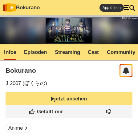
Bokurano
App öffnen
Bild: Gonzo
Infos
Episoden
Streaming
Cast
Community
Bokurano
J
2007 (
ぼくらの
)
jetzt ansehen
Anime