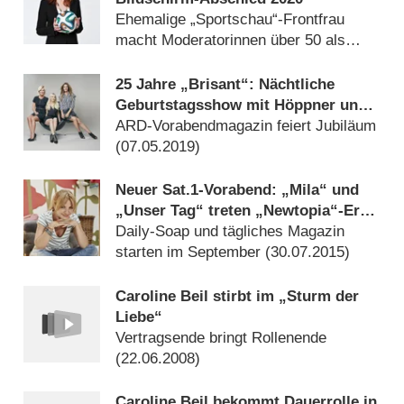
Ehemalige „Sportschau“-Frontfrau
macht Moderatorinnen über 50 als
„absolute Ausnahme“ aus (
09.06.2019
)
25 Jahre „Brisant“: Nächtliche
Geburtstagsshow mit Höppner und
Senjo
ARD-Vorabendmagazin feiert Jubiläum
(
07.05.2019
)
Neuer Sat.1-Vorabend: „Mila“ und
„Unser Tag“ treten „Newtopia“-Erbe
an
Daily-Soap und tägliches Magazin
starten im September (
30.07.2015
)
Caroline Beil stirbt im „Sturm der
Liebe“
Vertragsende bringt Rollenende
(
22.06.2008
)
Caroline Beil bekommt Dauerrolle in