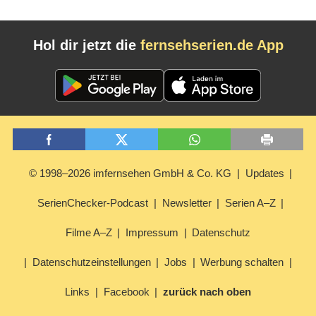
Hol dir jetzt die
fernsehserien.de App
© 1998–2026 imfernsehen GmbH & Co. KG
Updates
SerienChecker-Podcast
Newsletter
Serien A–Z
Filme A–Z
Impressum
Datenschutz
Datenschutzeinstellungen
Jobs
Werbung schalten
Links
Facebook
zurück nach oben