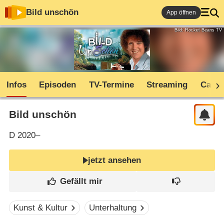
Bild unschön
App öffnen
Bild: Rocket Beans TV
Infos
Episoden
TV-Termine
Streaming
Cast
Bild unschön
D
2020–
jetzt ansehen
Kunst & Kultur
Unterhaltung