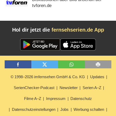
tvforen.de
Hol dir jetzt die
fernsehserien.de App
© 1998–2026 imfernsehen GmbH & Co. KG
Updates
SerienChecker-Podcast
Newsletter
Serien A–Z
Filme A–Z
Impressum
Datenschutz
Datenschutzeinstellungen
Jobs
Werbung schalten