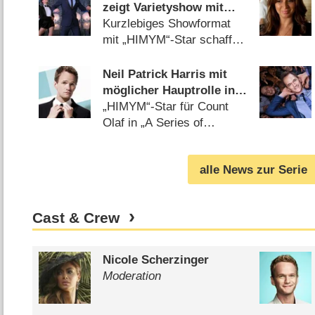
zeigt Varietyshow mit
Neil Patrick Harris
Kurzlebiges Showformat
mit „HIMYM“-Star schafft
Sprung ins österreichische
Fernsehen (
26.05.2016
)
Neil Patrick Harris mit
möglicher Hauptrolle in
Netflix-Serie
„HIMYM“-Star für Count
Olaf in „A Series of
Unfortunate Events“ im
Gespräch (
18.01.2016
)
alle News zur Serie
Cast & Crew
Nicole Scherzinger
Moderation