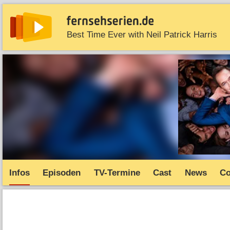
Best Time Ever with Neil Patrick Harris
News
Entdecken
Streaming
TV-Starts
Serie
Infos
Episoden
TV-Termine
Cast
News
C