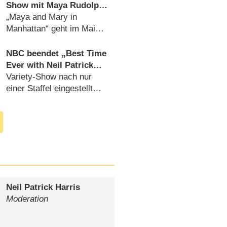
Show mit Maya Rudolph
und Martin Short
„Maya and Mary in
Manhattan“ geht im Mai
live auf Sendung
(
14.02.2016
)
NBC beendet „Best Time
Ever with Neil Patrick
Harris“
Variety-Show nach nur
einer Staffel eingestellt
(
16.12.2015
)
Neil Patrick Harris
Moderation