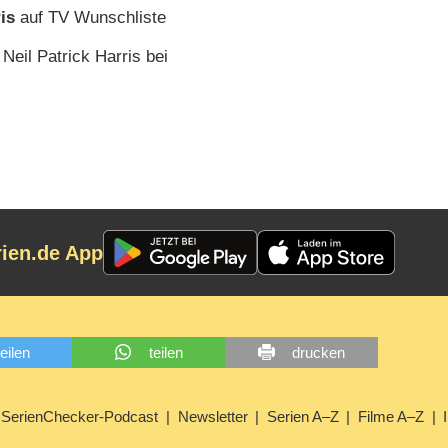
is
auf TV Wunschliste
Neil Patrick Harris bei
rien.de App
teilen
teilen
drucken
SerienChecker-Podcast
Newsletter
Serien A–Z
Filme A–Z