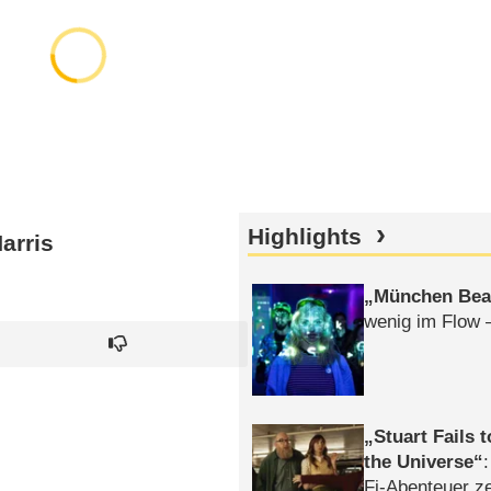
Highlights
arris
München Bea
wenig im Flow 
Stuart Fails 
the Universe
Fi-Abenteuer ze