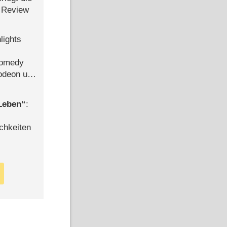
 Review
lights
Comedy
lodeon und
 Leben
:
chkeiten