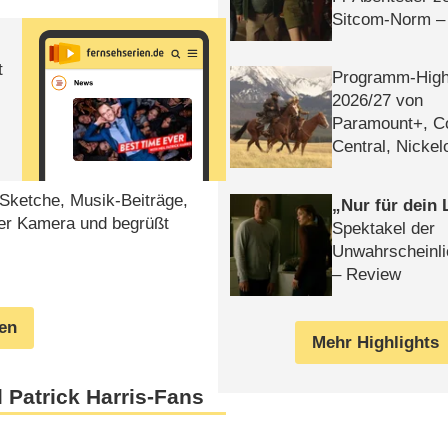
Sitcom-Norm –
t
Programm-High
2026/​27 von
Paramount+, 
Central, Nicke
WELT
w Sketche, Musik-Beiträge,
Nur für dein
ter Kamera und begrüßt
Spektakel der
Unwahrscheinli
– Review
gen
Mehr Highlights
 Patrick Harris-Fans