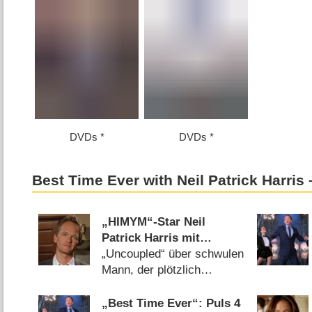
DVDs
DVDs
Best Time Ever with Neil Patrick Harris
„HIMYM“-Star Neil
Patrick Harris mit
Hauptrolle in neuer
„Uncoupled“ über schwulen
Netflix-Comedy
Mann, der plötzlich
verlassen wird
(
06.08.2021
)
„Best Time Ever“: Puls 4