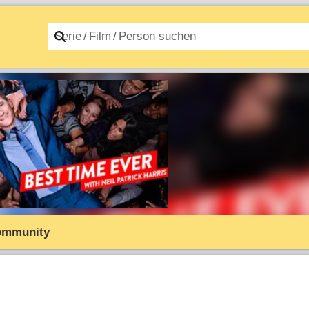
n A–Z
Filme A–Z
ommunity