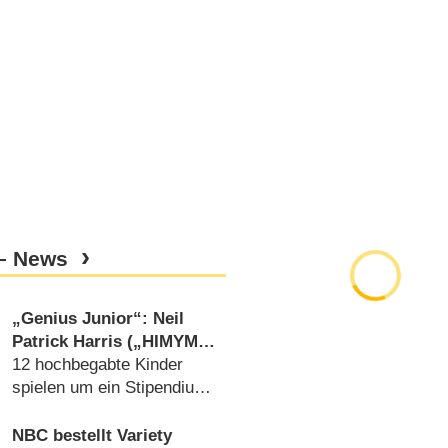
 – News
„Genius Junior“: Neil
Patrick Harris („HIMYM“)
moderiert Kinder-
12 hochbegabte Kinder
Gameshow bei NBC
spielen um ein Stipendium
(
03.04.2017
)
NBC bestellt Variety