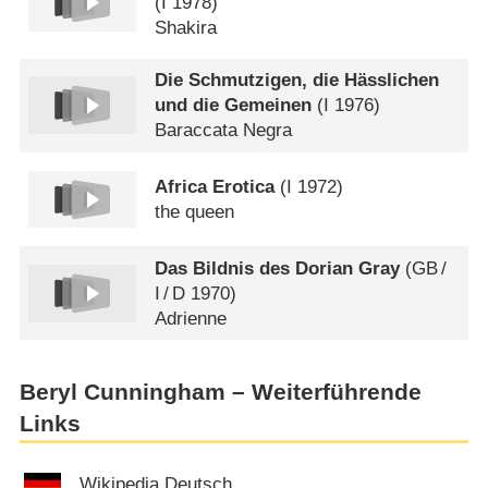
(
I
1978)
Shakira
Die Schmutzigen, die Hässlichen
und die Gemeinen
(
I
1976)
Baraccata Negra
Africa Erotica
(
I
1972)
the queen
Das Bildnis des Dorian Gray
(
GB
/
I
/
D
1970)
Adrienne
Beryl Cunningham – Weiterführende
Links
Wikipedia Deutsch