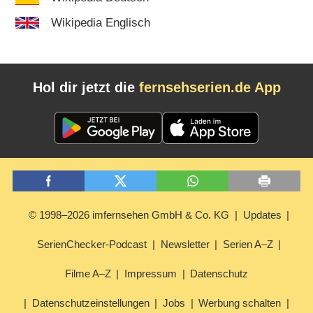
Wikipedia Englisch
Hol dir jetzt die
fernsehserien.de App
© 1998–2026 imfernsehen GmbH & Co. KG
Updates
SerienChecker-Podcast
Newsletter
Serien A–Z
Filme A–Z
Impressum
Datenschutz
Datenschutzeinstellungen
Jobs
Werbung schalten