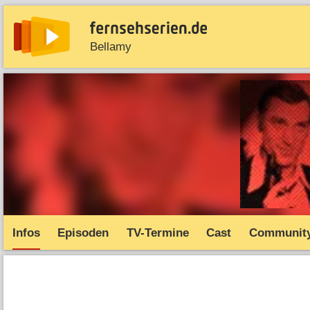
Bellamy
News
Entdecken
Streaming
TV-Starts
Serie
Infos
Episoden
TV-Termine
Cast
Communit