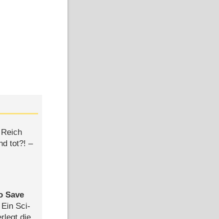
 Reich
d tot?! –
to Save
: Ein Sci-
rlegt die