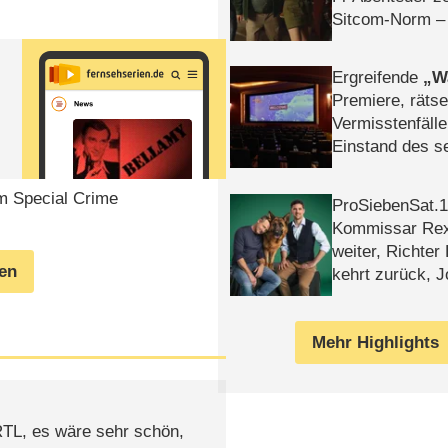
Sitcom-Norm –
Ergreifende
W
Premiere, rätse
Vermisstenfälle
Einstand des 
Tatort: Münc
Duos
em Special Crime
ProSiebenSat.1 
Kommissar Rex 
weiter, Richter
gen
kehrt zurück, 
Klaas machen 
Mehr Highlights
 RTL, es wäre sehr schön,