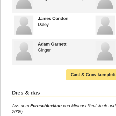
James Condon
Daley
Adam Garnett
Ginger
Cast & Crew komplett
Dies & das
Aus dem
Fernsehlexikon
von Michael Reufsteck und
2005):