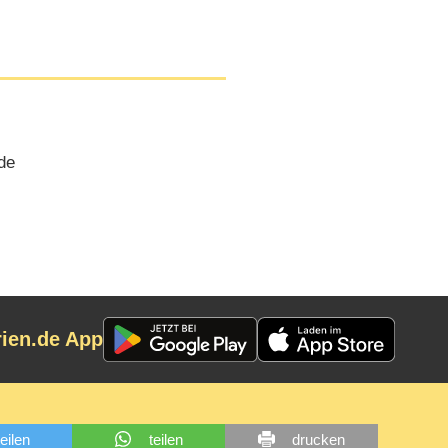
de
rien.de App
teilen
teilen
drucken