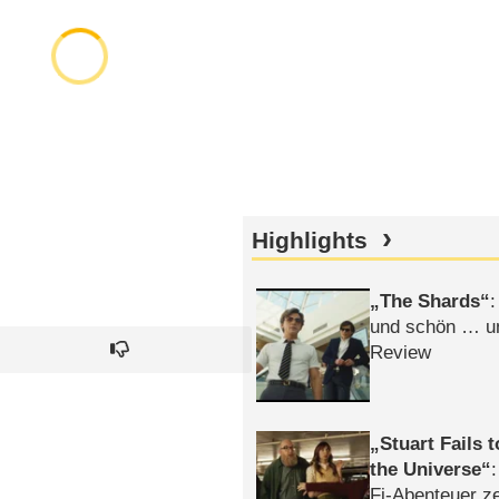
Highlights
The Shards
:
und schön … un
Review
Stuart Fails 
the Universe
Fi-Abenteuer ze