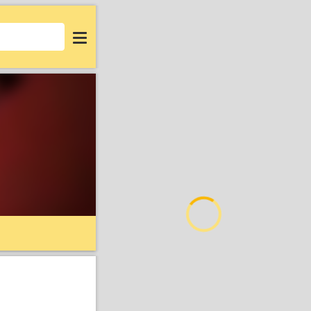
Login