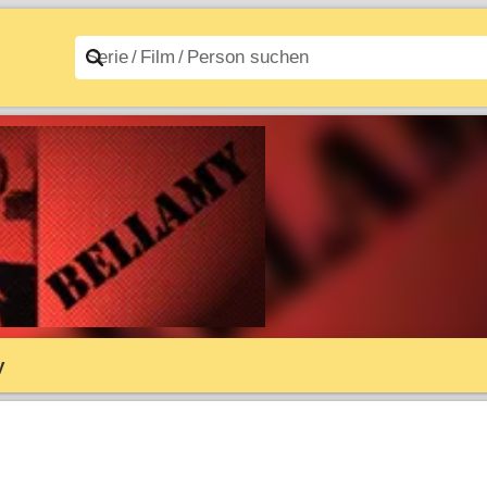
n A–Z
Filme A–Z
y