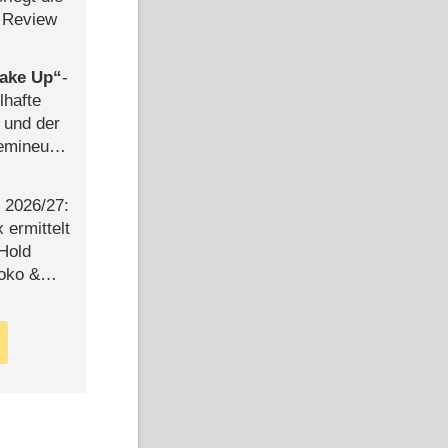
 Review
ake Up
-
lhafte
 und der
semineuen
hen
-
2026/​27:
ermittelt
 Hold
Joko &
Urlaub