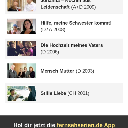
Johanna – Köchin aus
Leidenschaft
(
A
/
D
2009)
Hilfe, meine Schwester kommt!
(
D
/
A
2008)
Die Hochzeit meines Vaters
(
D
2006)
Mensch Mutter
(
D
2003)
Stille Liebe
(
CH
2001)
Hol dir jetzt die
fernsehserien.de App