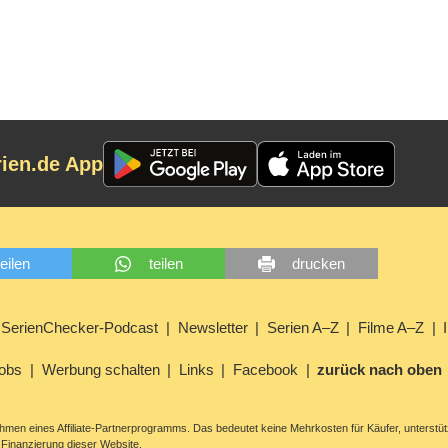
rien.de App
teilen
teilen
drucken
SerienChecker-Podcast
Newsletter
Serien A–Z
Filme A–Z
obs
Werbung schalten
Links
Facebook
zurück nach oben
men eines Affiliate-Partnerprogramms. Das bedeutet keine Mehrkosten für Käufer, unterstüt
Finanzierung dieser Website.