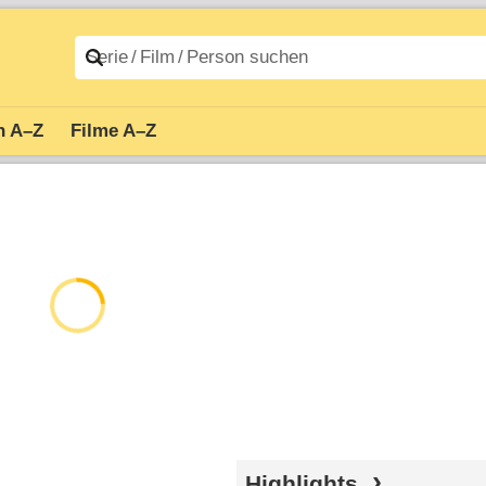
n A–Z
Filme A–Z
Highlights