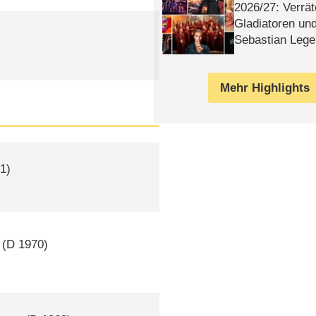
2026/​27: Verrät
Gladiatoren un
Sebastian Lege
Mehr Highlights
1)
(
D
1970)