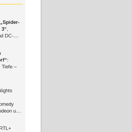
,
Spider-
 3
,
d DC-
ce
s
rf
:
 Tiefe –
lights
Comedy
lodeon und
 RTL+