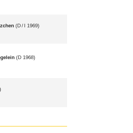
tzchen
(
D
/
I
1969)
gelein
(
D
1968)
)