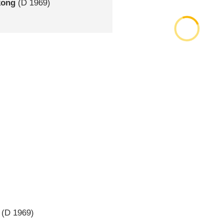
kong
(
D
1969)
(
D
1969)