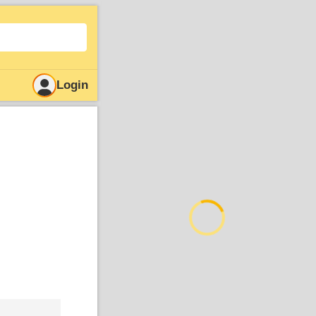
Login