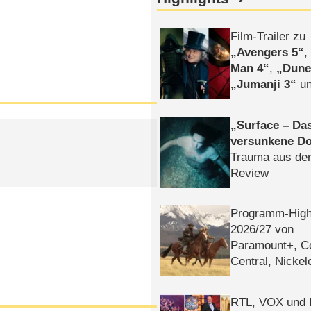
Film-Trailer zu
Avengers 5
Man 4
,
Dune
Jumanji 3
un
Horror
Clayfa
Surface – Da
versunkene Do
Trauma aus der
Review
Programm-High
2026/​27 von
Paramount+, 
Central, Nicke
WELT
RTL, VOX und