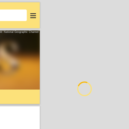
Login
ild: National Geographic Channel