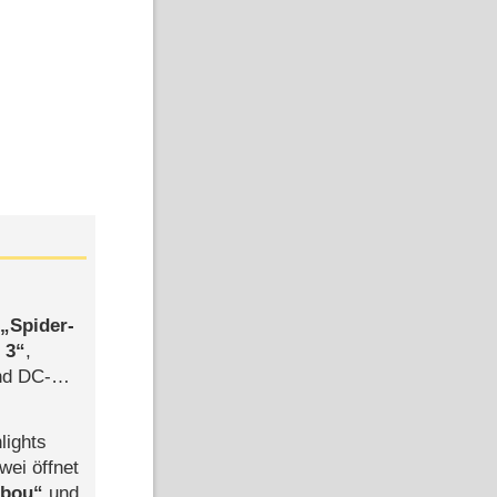
,
Spider-
 3
,
d DC-
ce
lights
wei öffnet
abou
und