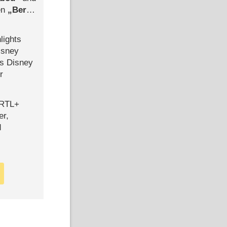
len
Berlin
-Ableger
lights
isney
ls Disney
r
 RTL+
er,
d