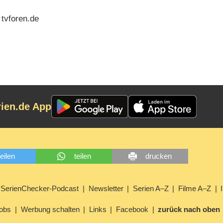
 tvforen.de
rien.de App
teilen
teilen
drucken
SerienChecker-Podcast
Newsletter
Serien A–Z
Filme A–Z
obs
Werbung schalten
Links
Facebook
zurück nach oben