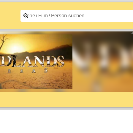
n A–Z
Filme A–Z
B