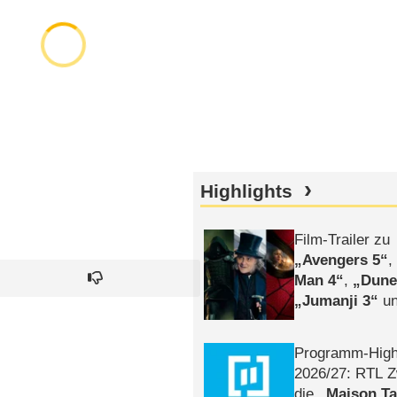
Highlights
Film-Trailer zu
Avengers 5
Man 4
,
Dune
Jumanji 3
un
Horror
Clayfa
Programm-High
2026/​27: RTL Z
die
Maison T