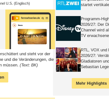
nel U.S.
(Englisch)
startet vertika
– Tag & Nacht
Programm-High
2026/​27: Der D
Channel wird a
TV erwachsene
RTL, VOX und
rschüttert und steht vor der
2026/​27: Verrät
me und die Veränderungen, die
Gladiatoren un
gen müssen.
(Text: BK)
Sebastian Lege
gen
Mehr Highlights