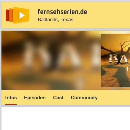
Badlands, Texas
News
Entdecken
Streaming
TV-Starts
Serie
Infos
Episoden
Cast
Community