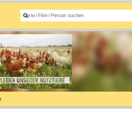
n A–Z
Filme A–Z
y