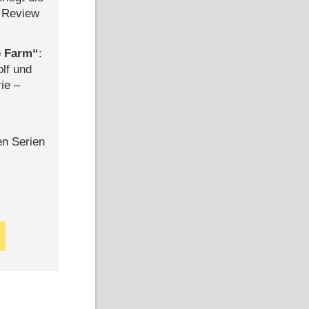
 Review
e Farm
:
olf und
rie –
en Serien