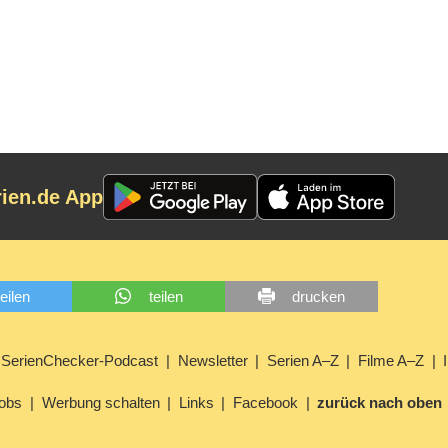
rien.de App
teilen
teilen
drucken
SerienChecker-Podcast
Newsletter
Serien A–Z
Filme A–Z
obs
Werbung schalten
Links
Facebook
zurück nach oben