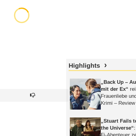
Highlights
Back Up – Auf
mit der Ex
rei
Frauenliebe un
Krimi – Review
Stuart Fails 
the Universe
Fi-Abenteuer ze