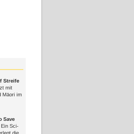
 Streife
zt mit
d Māori im
to Save
: Ein Sci-
rlegt die