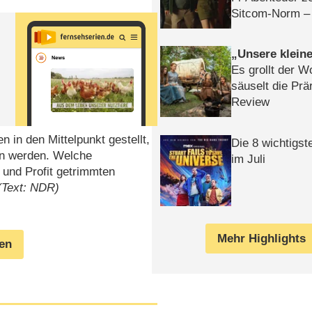
Sitcom-Norm –
Unsere klein
Es grollt der W
säuselt die Prä
Review
 in den Mittelpunkt gestellt,
Die 8 wichtigst
en werden. Welche
im Juli
z und Profit getrimmten
(Text: NDR)
Mehr Highlights
gen