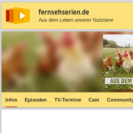
Aus dem Leben unserer Nutztiere
News
Entdecken
Streaming
TV-Starts
Serie
Infos
Episoden
TV-Termine
Cast
Communit