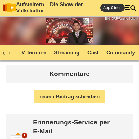
Aufsteirern – Die Show der
App öffnen
Volkskultur
Bild: ORF/Regine Schöttl
oden
TV-Termine
Streaming
Cast
Community
Kommentare
neuen Beitrag schreiben
Erinnerungs-Service per
E-Mail