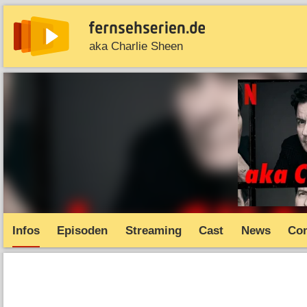
aka Charlie Sheen
News
Entdecken
Streaming
TV-Starts
Serie
Infos
Episoden
Streaming
Cast
News
Co