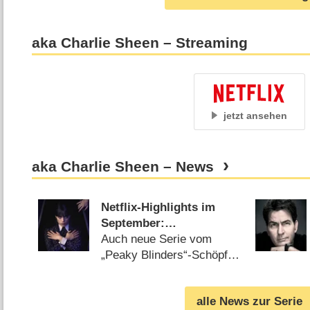
aka Charlie Sheen – Streaming
jetzt ansehen
aka Charlie Sheen – News
Netflix-Highlights im
September:
„Wednesday“-
Auch neue Serie vom
Fortsetzung, „Black
„Peaky Blinders“-Schöpfer
Rabbit“ und „Special
am Start (
20.08.2025
)
Ops: Lioness“
alle News zur Serie