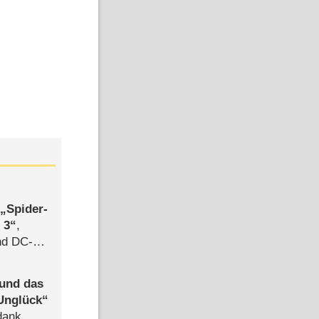
,
Spider-
 3
,
d DC-
ce
 und das
Unglück
dank