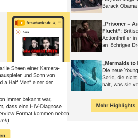
Barack Obama 
Prisoner – Au
Flucht
: Britis
Actionthriller i
an löchriges D
gekettet – Rev
Mermaids to 
harlie Sheen einer Kamera-
Die neue Young
hauspieler und Sohn von
Serie, die nich
d a Half Men“ einer der
hält, was sie ve
Review
on immer bekannt war,
Mehr Highlights
nt, dass eine HIV-Diagnose
Interview-Format kommen neben
bmk)
gen