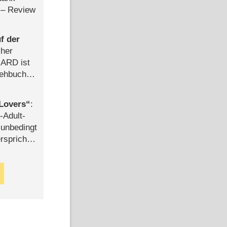
– Review
f der
cher
n ARD ist
rehbuch
iew
Lovers
:
-Adult-
t unbedingt
rspricht –