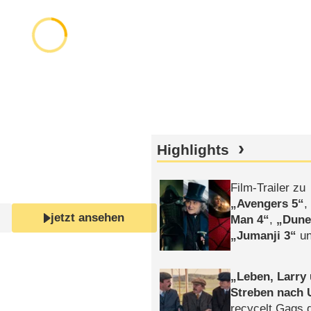
Highlights
Film-Trailer zu
Avengers 5
jetzt ansehen
Man 4
,
Dune
Jumanji 3
un
Horror
Clayfa
Leben, Larry
Streben nach 
recycelt Gags 