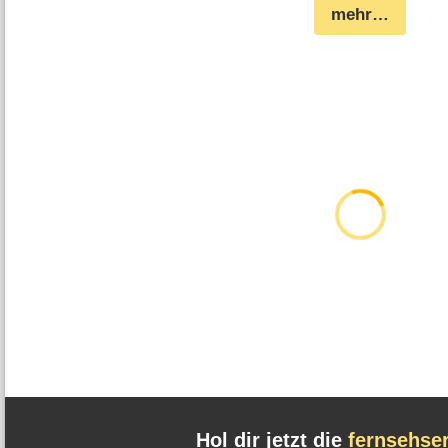
mehr…
Hol dir jetzt die
fernsehse