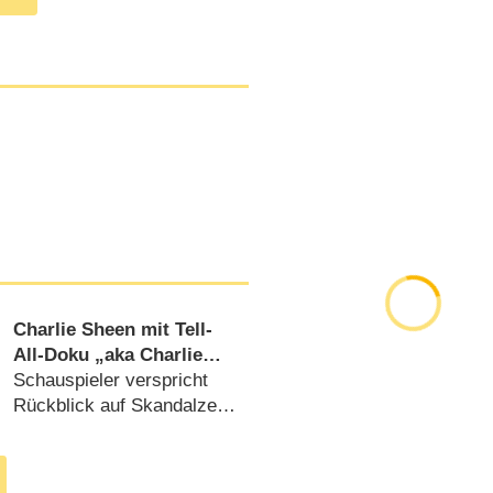
Charlie Sheen mit Tell-
All-Doku „aka Charlie
Sheen“ demnächst in
Schauspieler verspricht
Deutschland
Rückblick auf Skandalzeit
ohne Tabus (
14.08.2025
)