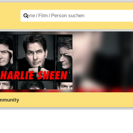
n A–Z
Filme A–Z
mmunity