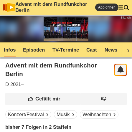
Advent mit dem Rundfunkchor
App öffnen
Berlin
Bild: rbb
Infos
Episoden
TV-Termine
Cast
News
Co
Advent mit dem Rundfunkchor
Berlin
D
2021–
Konzert/Festival
Musik
Weihnachten
bisher
7
Folgen in
2
Staffeln