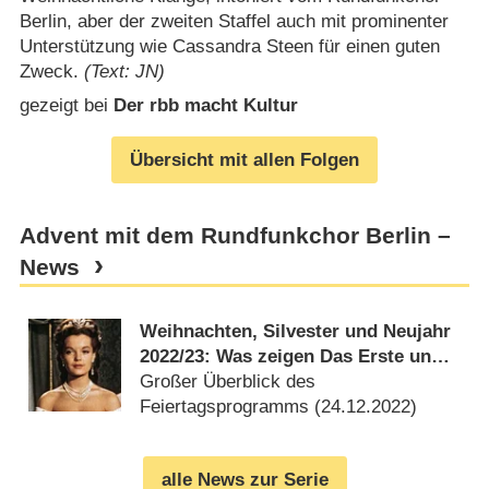
Berlin, aber der zweiten Staffel auch mit prominenter
Unterstützung wie Cassandra Steen für einen guten
Zweck.
(Text: JN)
gezeigt bei
Der rbb macht Kultur
Übersicht mit allen Folgen
Advent mit dem Rundfunkchor Berlin –
News
Weihnachten, Silvester und Neujahr
2022/​23: Was zeigen Das Erste und
die ARD-Dritten?
Großer Überblick des
Feiertagsprogramms (
24.12.2022
)
alle News zur Serie