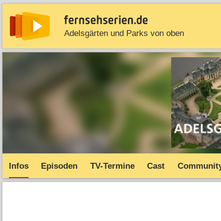
Adelsgärten und Parks von oben
News
Entdecken
Streaming
TV-Starts
Serie
Infos
Episoden
TV-Termine
Cast
Communit