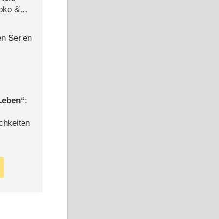
Joko &
Urlaub
en Serien
 Leben
:
chkeiten