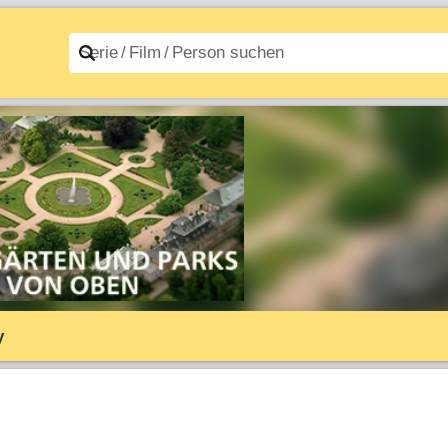
n A–Z
Filme A–Z
y