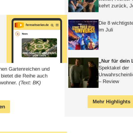
kehrt zurück, 
Klaas machen 
Die 8 wichtigst
im Juli
Nur für dein
Spektakel der
chen Gartenreichen und
Unwahrscheinli
bietet die Reihe auch
– Review
ewohner.
(Text: BK)
Mehr Highlights
gen