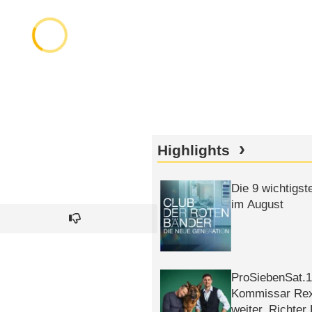
Highlights
Die 9 wichtigst
im August
ProSiebenSat.1 
Kommissar Rex 
weiter, Richter