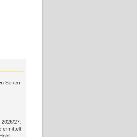
en Serien
2026/​27:
ermittelt
 Hold