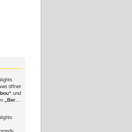
lights
wei öffnet
abou
und
len
Berlin
-Ableger
lights
Comedy