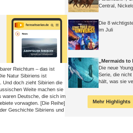
Central, Nicke
WELT
Die 8 wichtigst
im Juli
Mermaids to 
Die neue Young
barer Reichtum – das ist
Serie, die nich
ie Natur Sibiriens ist
hält, was sie ve
 Und doch zieht Sibirien die
Review
 russischen Weite machen sie
s waren Deutsche, die sich im
Mehr Highlights
Gebiete vorwagten. [Die Reihe]
 der Geschichte Sibiriens und