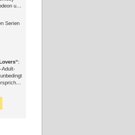
lodeon und
en Serien
Lovers
:
-Adult-
t unbedingt
rspricht –