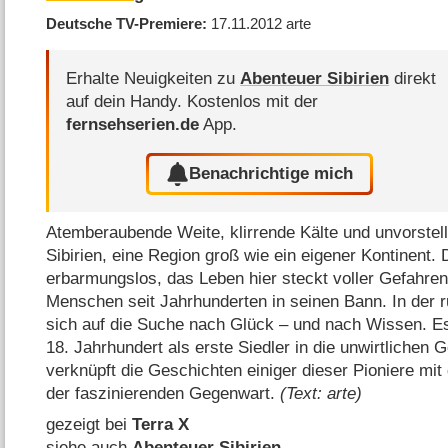
Deutsche TV-Premiere
17.11.2012
arte
Erhalte Neuigkeiten zu
Abenteuer Sibirien
direkt
auf dein Handy.
Kostenlos mit der
fernsehserien.de
App.
Benachrichtige mich
Atemberaubende Weite, klirrende Kälte und unvorstell
Sibirien, eine Region groß wie ein eigener Kontinent. D
erbarmungslos, das Leben hier steckt voller Gefahren.
Menschen seit Jahrhunderten in seinen Bann. In der
sich auf die Suche nach Glück – und nach Wissen. E
18. Jahrhundert als erste Siedler in die unwirtlichen 
verknüpft die Geschichten einiger dieser Pioniere mit
der faszinierenden Gegenwart.
(Text: arte)
gezeigt bei
Terra X
siehe auch
Abenteuer Sibirien