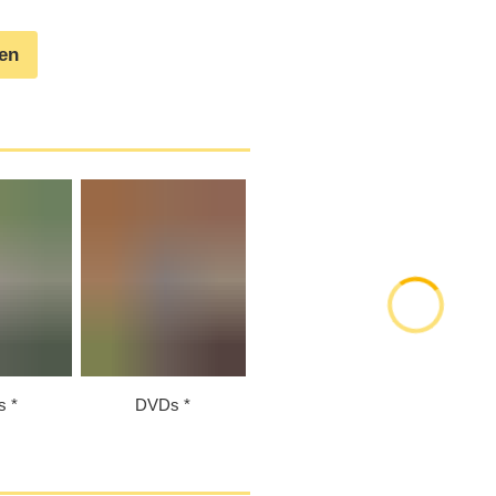
gen
s
s
DVDs