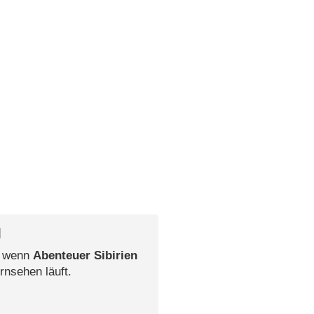
l
, wenn
Abenteuer Sibirien
rnsehen läuft.