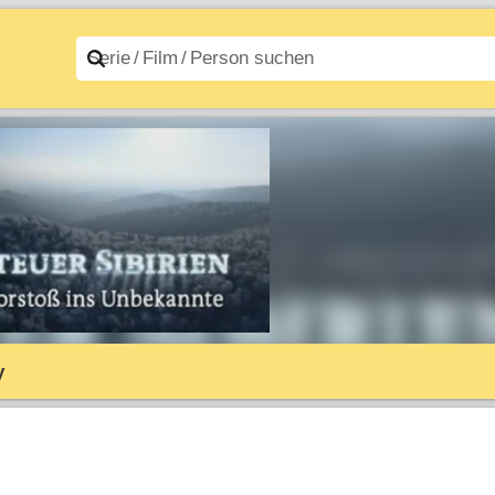
n A–Z
Filme A–Z
y