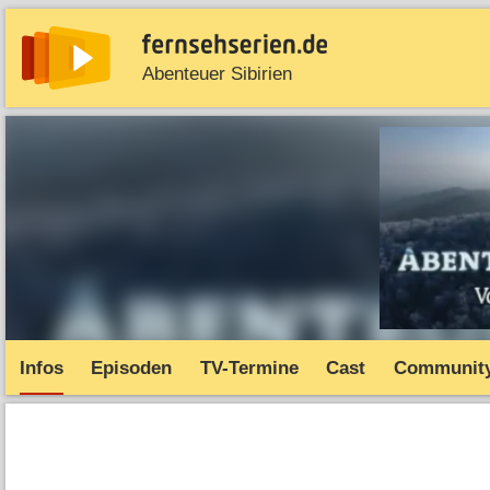
Abenteuer Sibirien
News
Entdecken
Streaming
TV-Starts
Serie
Infos
Episoden
TV-Termine
Cast
Communit