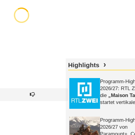
Highlights
Programm-High
2026/​27: RTL Z
die
Maison T
startet vertika
– Tag & Nacht
Programm-High
2026/​27 von
Paramount+, 