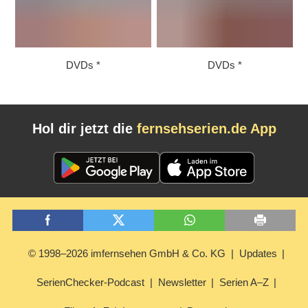
DVDs
DVDs
Hol dir jetzt die
fernsehserien.de App
© 1998–2026 imfernsehen GmbH & Co. KG
Updates
SerienChecker-Podcast
Newsletter
Serien A–Z