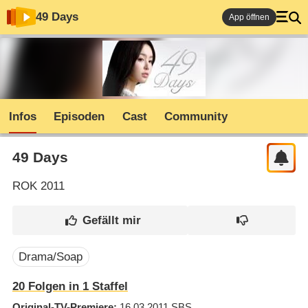
49 Days
App öffnen
Infos
Episoden
Cast
Community
49 Days
ROK
2011
Drama/Soap
20
Folgen in
1
Staffel
Original-TV-Premiere
16.03.2011
SBS