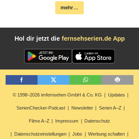
mehr…
Hol dir jetzt die
fernsehserien.de App
© 1998–2026 imfernsehen GmbH & Co. KG
Updates
SerienChecker-Podcast
Newsletter
Serien A–Z
Filme A–Z
Impressum
Datenschutz
Datenschutzeinstellungen
Jobs
Werbung schalten