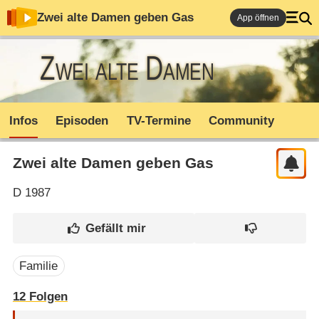
Zwei alte Damen geben Gas
App öffnen
Zwei alte Damen
geben Gas
Infos
Episoden
TV-Termine
Community
Zwei alte Damen geben Gas
D
1987
Familie
12
Folgen