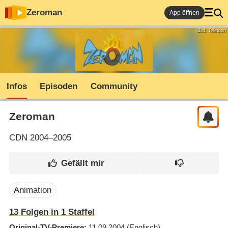
Zeroman
App öffnen
Bild: Teletoon
Infos
Episoden
Community
Zeroman
CDN
2004–2005
Animation
13
Folgen in
1
Staffel
Original-TV-Premiere
11.09.2004
(Englisch)