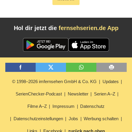
Hol dir jetzt die
fernsehserien.de App
© 1998–2026 imfernsehen GmbH & Co. KG
Updates
SerienChecker-Podcast
Newsletter
Serien A–Z
Filme A–Z
Impressum
Datenschutz
Datenschutzeinstellungen
Jobs
Werbung schalten
Links
Facebook
zurück nach oben