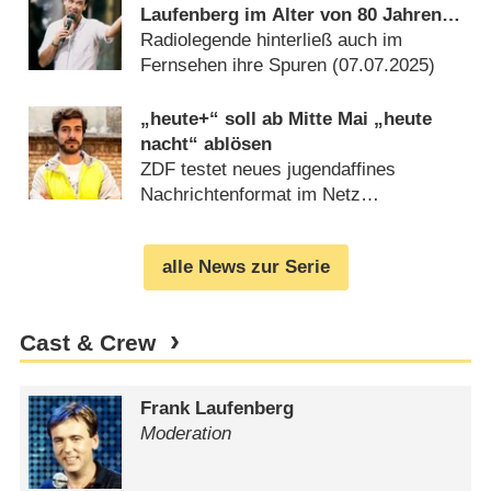
Laufenberg im Alter von 80 Jahren
gestorben
Radiolegende hinterließ auch im
Fernsehen ihre Spuren (
07.07.2025
)
„heute+“ soll ab Mitte Mai „heute
nacht“ ablösen
ZDF testet neues jugendaffines
Nachrichtenformat im Netz
(
25.04.2015
)
alle News zur Serie
Cast & Crew
Frank Laufenberg
Moderation