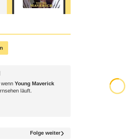
en
l
, wenn
Young Maverick
rnsehen läuft.
Folge weiter