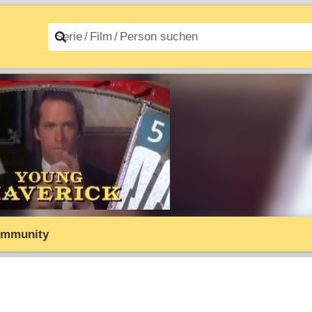
n A–Z
Filme A–Z
mmunity