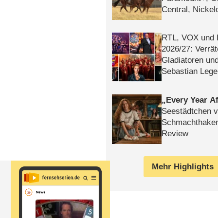
Central, Nicke
WELT
RTL, VOX und
2026/​27: Verrät
Gladiatoren un
Sebastian Lege
Every Year Af
Seestädtchen v
Schmachthake
Review
Mehr Highlights