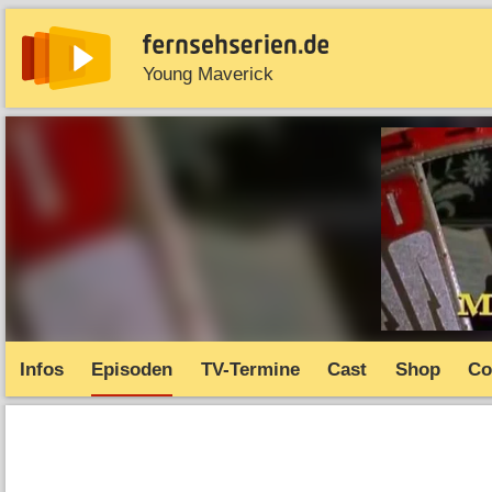
Young Maverick
News
Entdecken
Streaming
TV-Starts
Serie
Infos
Episoden
TV-Termine
Cast
Shop
Co