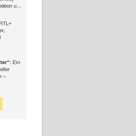
lodeon und
 RTL+
er,
d
ter
: Ein
oller
n –