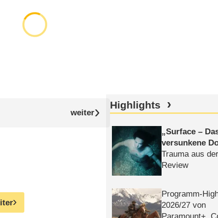
Highlights
Surface – Da
versunkene Do
Trauma aus der
Review
Programm-High
iter
2026/​27 von
Paramount+, 