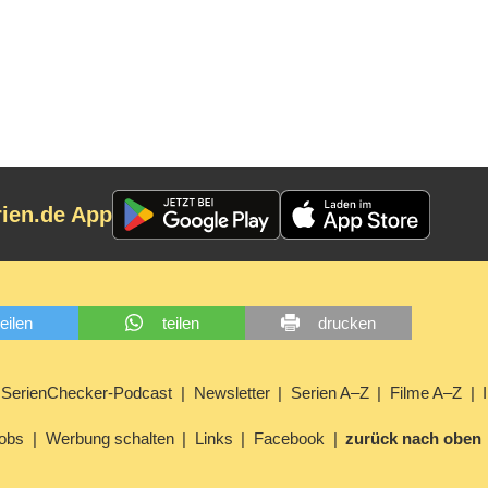
rien.de App
teilen
teilen
drucken
SerienChecker-Podcast
Newsletter
Serien A–Z
Filme A–Z
obs
Werbung schalten
Links
Facebook
zurück nach oben