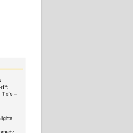
s
rf
:
 Tiefe –
lights
Comedy