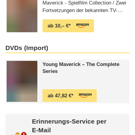
Maverick - Spielfilm Collection / Zwei
Fortsetzungen der bekannten TV-
Serie mit James Garner in
Spielfilmlänge (Pidax Western-
ab 10,– €*
Klassiker)
DVDs (Import)
Young Maverick – The Complete
Series
ab 47,82 €*
Erinnerungs-Service per
E-Mail