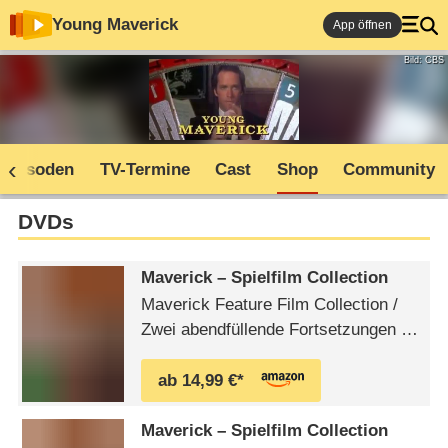
Young Maverick
App öffnen
Bild: CBS
Episoden
TV-Termine
Cast
Shop
Community
DVDs
Maverick – Spielfilm Collection
Maverick Feature Film Collection /
Zwei abendfüllende Fortsetzungen der
bekannten TV-Serie mit James
Garner Pidax Western-Klassiker
ab 14,99 €*
PHYSISCHER FILM AL VE
Maverick – Spielfilm Collection