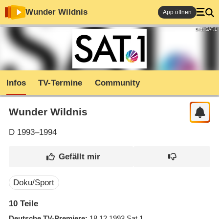
Wunder Wildnis
App öffnen
Bild: SAT.1
Infos
TV-Termine
Community
Wunder Wildnis
D
1993–1994
Doku/Sport
10 Teile
Deutsche TV-Premiere
18.12.1993
Sat.1