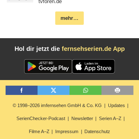
tvforen.de
mehr…
Hol dir jetzt die
fernsehserien.de App
© 1998–2026 imfernsehen GmbH & Co. KG
Updates
SerienChecker-Podcast
Newsletter
Serien A–Z
Filme A–Z
Impressum
Datenschutz