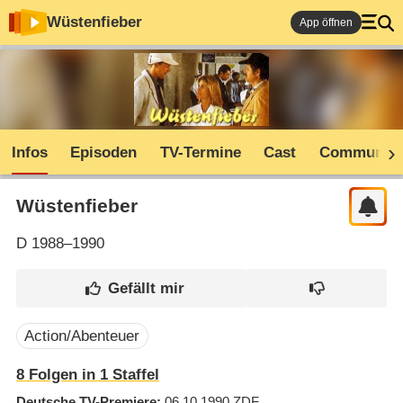
Wüstenfieber
App öffnen
Infos
Episoden
TV-Termine
Cast
Community
Wüstenfieber
D
1988–1990
Action/Abenteuer
8
Folgen in
1
Staffel
Deutsche TV-Premiere
06.10.1990
ZDF