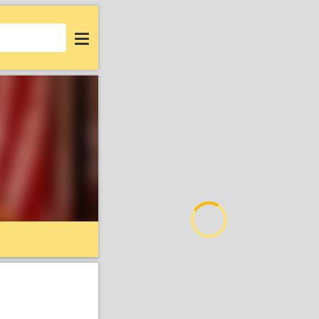
Login