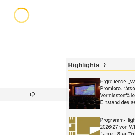
Highlights
Ergreifende
W
Premiere, rätse
Vermisstenfälle
Einstand des 
Tatort: Münc
Duos
Programm-High
2026/​27 von W
Jahre
Star Tr