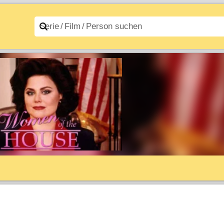
n A–Z
Filme A–Z