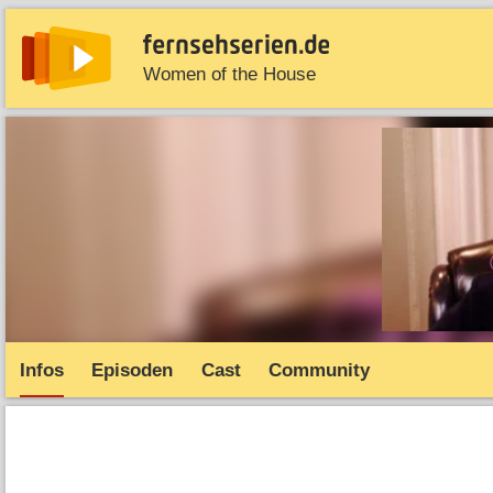
Women of the House
News
Entdecken
Streaming
TV-Starts
Serie
Infos
Episoden
Cast
Community