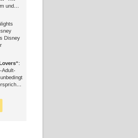
mm und
der
lights
isney
ls Disney
r
Lovers
:
-Adult-
t unbedingt
rspricht –