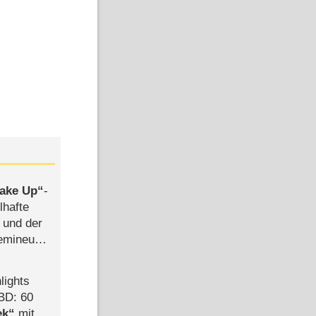
ake Up
-
lhafte
 und der
semineuen
hen
-
lights
BD: 60
ek
mit