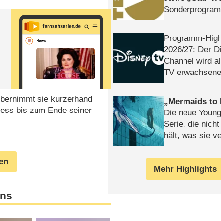
Sonderprogra
Die Helgolän
Programm-High
2026/​27: Der D
Channel wird a
TV erwachsene
übernimmt sie kurzerhand
Mermaids to 
ress bis zum Ende seiner
Die neue Young
Serie, die nich
hält, was sie ve
Review
gen
Mehr Highlights
ans