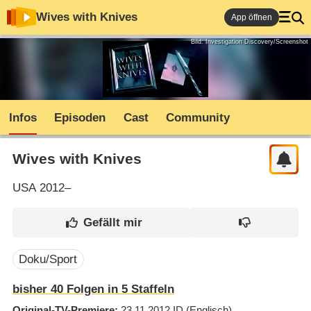
Wives with Knives
App öffnen
Bild: Investigation Discovery/Screenshot
Infos
Episoden
Cast
Community
Wives with Knives
USA
2012–
Doku/Sport
bisher
40
Folgen in
5
Staffeln
Original-TV-Premiere
23.11.2012
ID
(Englisch)