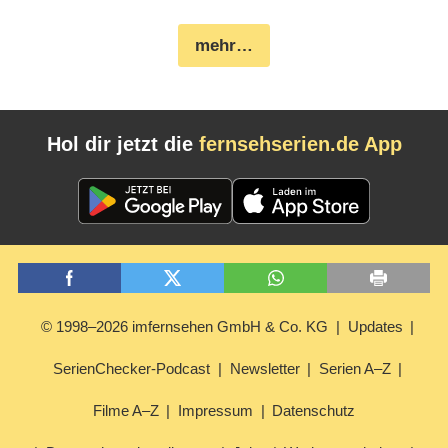
mehr…
Hol dir jetzt die
fernsehserien.de App
© 1998–2026 imfernsehen GmbH & Co. KG
Updates
SerienChecker-Podcast
Newsletter
Serien A–Z
Filme A–Z
Impressum
Datenschutz