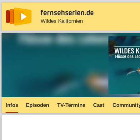
Wildes Kalifornien
News
Entdecken
Streaming
TV-Starts
Serie
Infos
Episoden
TV-Termine
Cast
Communit