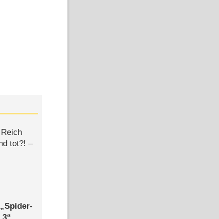
 Reich
d tot?! –
,
Spider-
 3
,