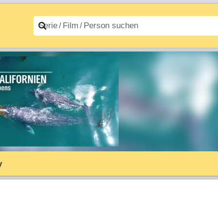
n A–Z
Filme A–Z
y