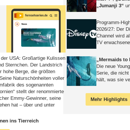
Jumanji 3
un
Horror
Clayfa
Programm-High
2026/​27: Der D
Channel wird a
TV erwachsene
n der USA: Großartige Kulissen
Mermaids to 
nd Sternchen. Der Landstrich
Die neue Young
r hohe Berge, die größten
Serie, die nich
 Seine Naturschönheiten voller
hält, was sie ve
umfabrik des sogenannten
Review
ornien“ stellt der renommierte
facher Emmy-Gewinner, seine
Mehr Highlights
ehen hat – über und unter
nen ins Tierreich