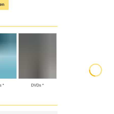
gen
s
DVDs