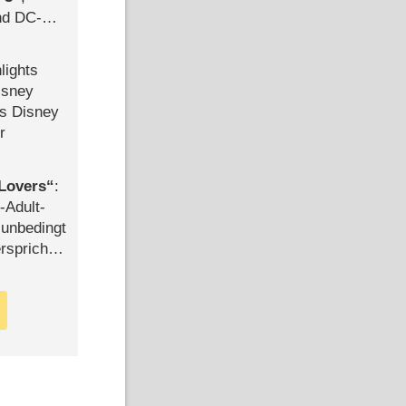
d DC-
ce
lights
isney
ls Disney
r
Lovers
:
-Adult-
t unbedingt
rspricht –