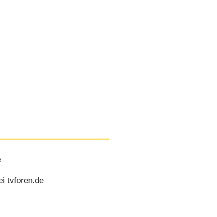
e
i tvforen.de