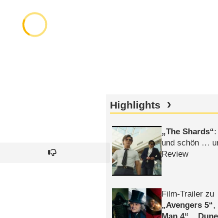
Highlights
The Shards
:
und schön … un
Review
Film-Trailer zu
Avengers 5
Man 4
,
Dune