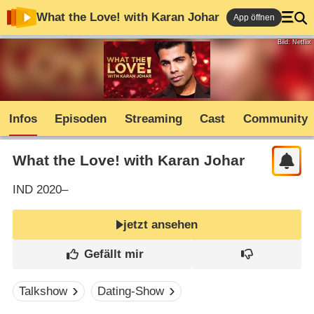
What the Love! with Karan Johar
App öffnen
Bild: Netflix
Infos
Episoden
Streaming
Cast
Community
What the Love! with Karan Johar
IND
2020–
jetzt ansehen
Talkshow
Dating-Show