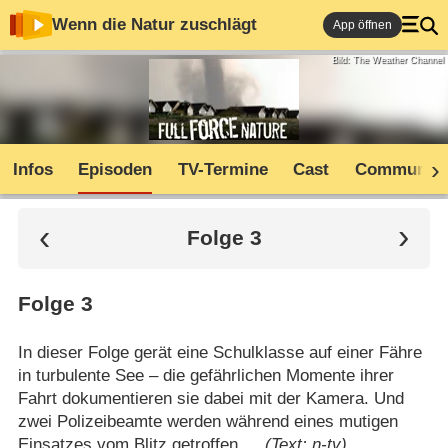
Wenn die Natur zuschlägt
App öffnen
Bild: The Weather Channel
Infos
Episoden
TV-Termine
Cast
Community
Folge 3
Folge 3
In dieser Folge gerät eine Schulklasse auf einer Fähre
in turbulente See – die gefährlichen Momente ihrer
Fahrt dokumentieren sie dabei mit der Kamera. Und
zwei Polizeibeamte werden während eines mutigen
Einsatzes vom Blitz getroffen …
(Text: n-tv)