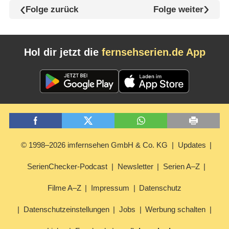
Folge zurück
Folge weiter
Hol dir jetzt die
fernsehserien.de App
© 1998–2026 imfernsehen GmbH & Co. KG
Updates
SerienChecker-Podcast
Newsletter
Serien A–Z
Filme A–Z
Impressum
Datenschutz
Datenschutzeinstellungen
Jobs
Werbung schalten