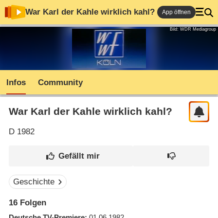
War Karl der Kahle wirklich kahl?
App öffnen
Bild: WDR Mediagroup
Infos
Community
War Karl der Kahle wirklich kahl?
D
1982
Geschichte
16
Folgen
Deutsche TV-Premiere
01.06.1982