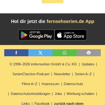
Hol dir jetzt die
fernsehserien.de App
© 1998–2026 imfernsehen GmbH & Co. KG
Updates
SerienChecker-Podcast
Newsletter
Serien A–Z
Filme A–Z
Impressum
Datenschutz
Datenschutzeinstellungen
Jobs
Werbung schalten
Links
Facebook
zurück nach oben