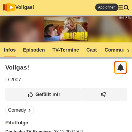
Vollgas!
App öffnen
Bild: RTL
Infos
Episoden
TV-Termine
Cast
Community
Vollgas!
D
2007
Comedy
Pilotfolge
Deutsche TV-Premiere
28.12.2007
RTL