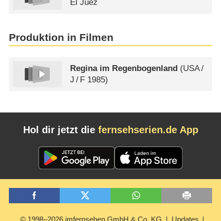
El Juez
Produktion in Filmen
Regina im Regenbogenland
(
USA
/
J
/
F
1985)
Hol dir jetzt die
fernsehserien.de App
© 1998–2026 imfernsehen GmbH & Co. KG
Updates