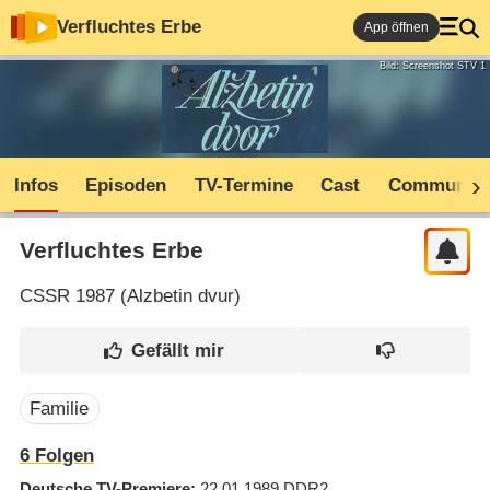
Verfluchtes Erbe
App öffnen
Bild: Screenshot STV 1
Infos
Episoden
TV-Termine
Cast
Community
Verfluchtes Erbe
CSSR
1987 (
Alzbetin dvur
)
Familie
6
Folgen
Deutsche TV-Premiere
22.01.1989
DDR2