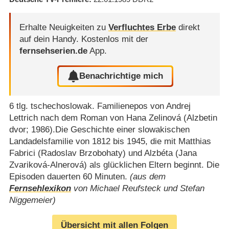
Erhalte Neuigkeiten zu
Verfluchtes Erbe
direkt
auf dein Handy.
Kostenlos mit der
fernsehserien.de
App.
Benachrichtige mich
6 tlg. tschechoslowak. Familienepos von Andrej
Lettrich nach dem Roman von Hana Zelinová (Alzbetin
dvor; 1986).Die Geschichte einer slowakischen
Landadelsfamilie von 1812 bis 1945, die mit Matthias
Fabrici (Radoslav Brzobohaty) und Alzbéta (Jana
Zvariková-Alnerová) als glücklichen Eltern beginnt. Die
Episoden dauerten 60 Minuten.
(aus dem
Fernsehlexikon
von Michael Reufsteck und Stefan
Niggemeier)
Übersicht mit allen Folgen