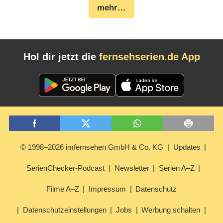
mehr…
Hol dir jetzt die
fernsehserien.de App
© 1998–2026 imfernsehen GmbH & Co. KG
Updates
SerienChecker-Podcast
Newsletter
Serien A–Z
Filme A–Z
Impressum
Datenschutz
Datenschutzeinstellungen
Jobs
Werbung schalten