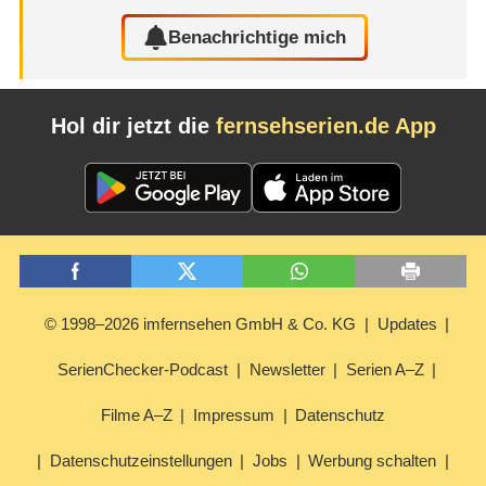
Benachrichtige mich
Hol dir jetzt die
fernsehserien.de App
© 1998–2026 imfernsehen GmbH & Co. KG
Updates
SerienChecker-Podcast
Newsletter
Serien A–Z
Filme A–Z
Impressum
Datenschutz
Datenschutzeinstellungen
Jobs
Werbung schalten