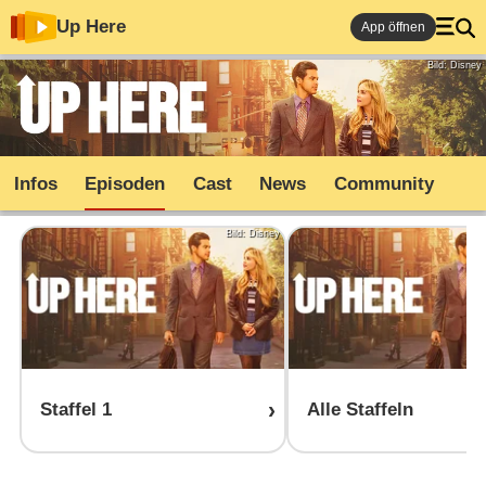
Up Here
App öffnen
Bild: Disney
Infos
Episoden
Cast
News
Community
Bild: Disney
Staffel 1
Alle Staffeln