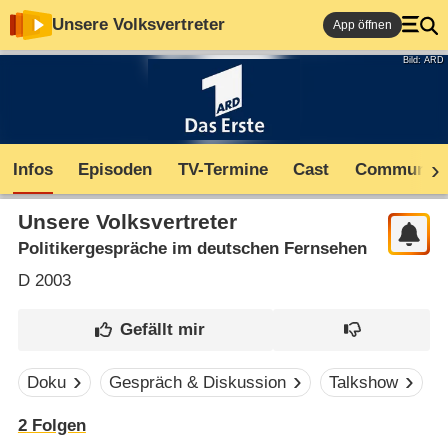
Unsere Volksvertreter
App öffnen
Bild: ARD
Infos
Episoden
TV-Termine
Cast
Community
Unsere Volksvertreter
Politikergespräche im deutschen Fernsehen
D
2003
Doku
Gespräch & Diskussion
Talkshow
2
Folgen