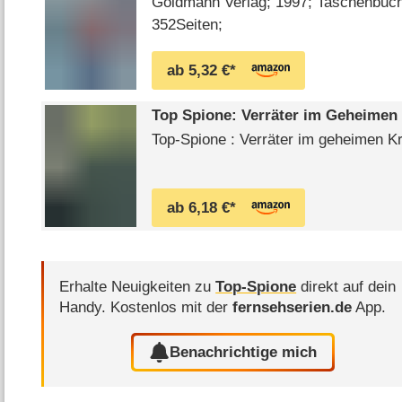
Goldmann Verlag; 1997; Taschenbuch;
352Seiten;
ab 5,32 €*
Top Spione: Verräter im Geheimen
Top-Spione : Verräter im geheimen K
ab 6,18 €*
Erhalte Neuigkeiten zu
Top-Spione
direkt auf dein
Handy.
Kostenlos mit der
fernsehserien.de
App.
Benachrichtige mich