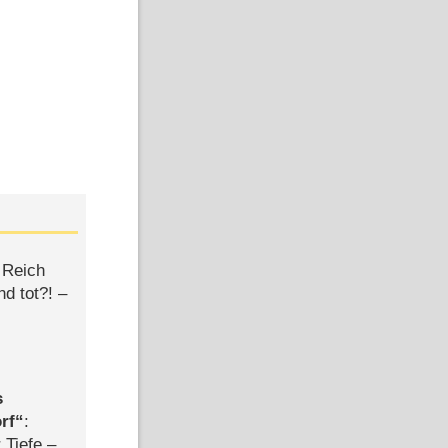
 Reich
d tot?! –
s
rf
:
 Tiefe –