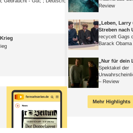
 Gebraucht - Gut; ; Deutsch;
Review
Leben, Larry
Streben nach 
recycelt Gags 
 Krieg
Barack Obama 
rieg
Nur für dein
Spektakel der
Unwahrscheinli
– Review
Mehr Highlights