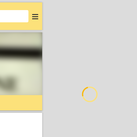
Login