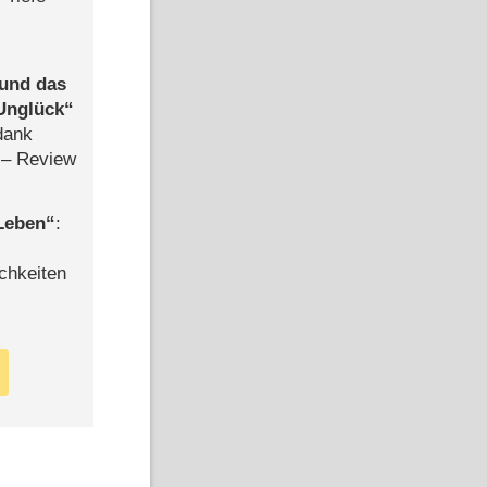
 und das
Unglück
dank
– Review
 Leben
:
chkeiten