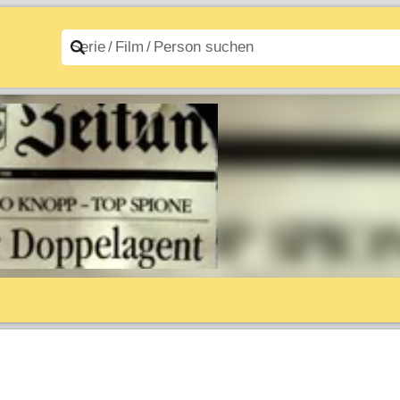
n A–Z
Filme A–Z