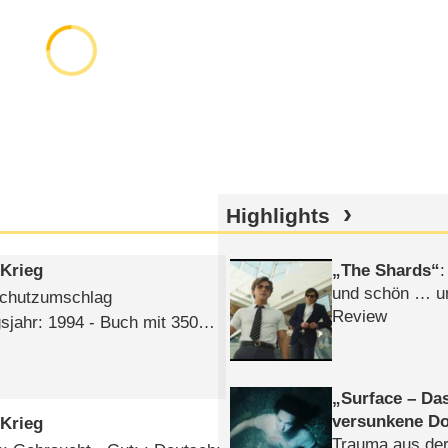
Highlights
 Krieg
The Shards
:
und schön … un
Schutzumschlag
Review
sjahr: 1994 - Buch mit 350
Surface – Da
versunkene Do
 Krieg
Trauma aus der