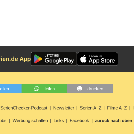
rien.de App
teilen
teilen
drucken
SerienChecker-Podcast
Newsletter
Serien A–Z
Filme A–Z
obs
Werbung schalten
Links
Facebook
zurück nach oben