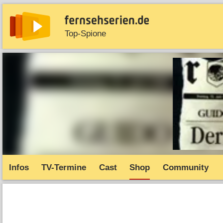
Top-Spione
News
Entdecken
Streaming
TV-Starts
Serie
Infos
TV-Termine
Cast
Shop
Community