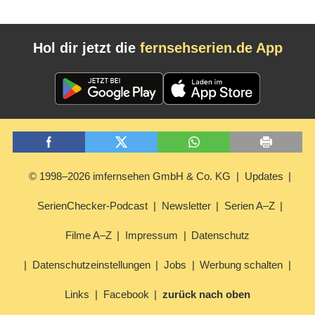
Hol dir jetzt die
fernsehserien.de App
© 1998–2026 imfernsehen GmbH & Co. KG
Updates
SerienChecker-Podcast
Newsletter
Serien A–Z
Filme A–Z
Impressum
Datenschutz
Datenschutzeinstellungen
Jobs
Werbung schalten
Links
Facebook
zurück nach oben