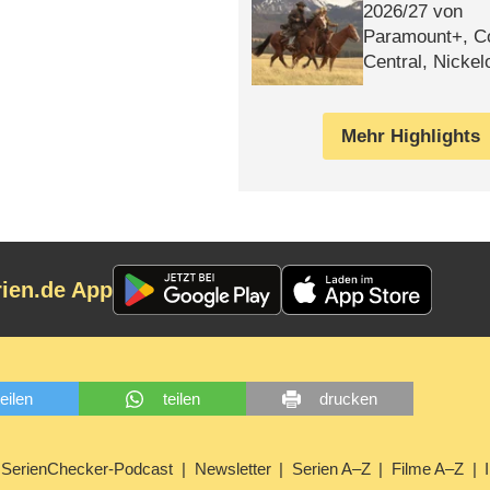
2026/​27 von
Paramount+, 
Central, Nicke
WELT
Mehr Highlights
rien.de App
teilen
teilen
drucken
SerienChecker-Podcast
Newsletter
Serien A–Z
Filme A–Z