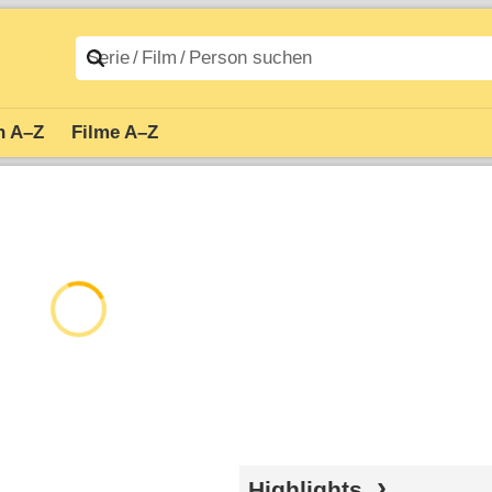
n A–Z
Filme A–Z
Highlights