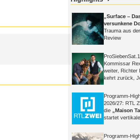
Surface – Da
versunkene Do
Trauma aus der
Review
ProSiebenSat.1 
Kommissar Rex 
weiter, Richter
kehrt zurück, 
Klaas machen 
Programm-High
2026/​27: RTL Z
die
Maison T
startet vertika
– Tag & Nacht
Programm-High