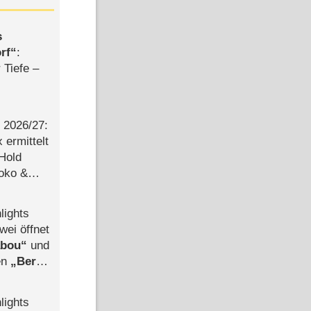
s
rf
:
 Tiefe –
2026/​27:
ermittelt
 Hold
Joko &
Urlaub
lights
wei öffnet
abou
und
len
Berlin
-Ableger
lights