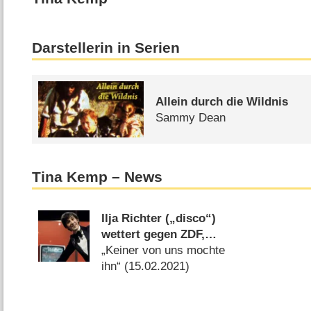
Darstellerin in Serien
Allein durch die Wildnis
Sammy Dean
Tina Kemp – News
Ilja Richter („disco“)
wettert gegen ZDF,
Kollegen werfen ihm
„Keiner von uns mochte
Arroganz vor
ihn“ (
15.02.2021
)