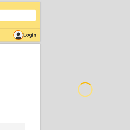
Login