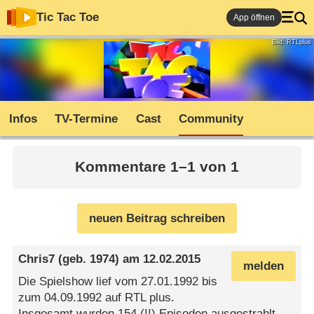
Tic Tac Toe
App öffnen
Bild: RTLplus
Infos
TV-Termine
Cast
Community
Kommentare 1–1 von 1
neuen Beitrag schreiben
Chris7
(geb. 1974) am
12.02.2015
melden
Die Spielshow lief vom 27.01.1992 bis
zum 04.09.1992 auf RTL plus.
Insgesamt wurden 154 (!!) Episoden ausgestrahlt,