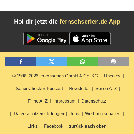
Hol dir jetzt die
fernsehserien.de App
© 1998–2026 imfernsehen GmbH & Co. KG
Updates
SerienChecker-Podcast
Newsletter
Serien A–Z
Filme A–Z
Impressum
Datenschutz
Datenschutzeinstellungen
Jobs
Werbung schalten
Links
Facebook
zurück nach oben