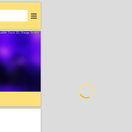
Login
 Ladder Truck 33 / Range Studios