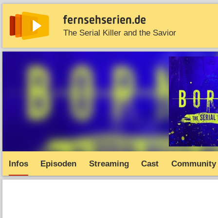
The Serial Killer and the Savior
News
Entdecken
Streaming
TV-Starts
Serie
Infos
Episoden
Streaming
Cast
Community