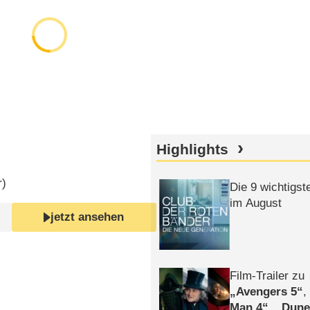
Highlights
r
)
Die 9 wichtigst
im August
jetzt ansehen
Film-Trailer zu
Avengers 5
Man 4
,
Dune