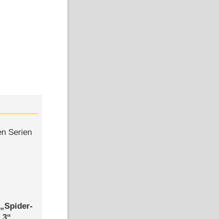
en Serien
,
Spider-
 3
,