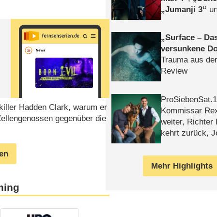
Jumanji 3
un
Horror
Clayfa
Surface – Da
versunkene Do
Trauma aus der
Review
ProSiebenSat.1 
killer Hadden Clark, warum er
Kommissar Rex 
Zellengenossen gegenüber die
weiter, Richter
kehrt zurück, 
Klaas machen 
gen
Mehr Highlights
ming