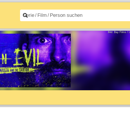
n A–Z
Filme A–Z
Bild: Bay Films /