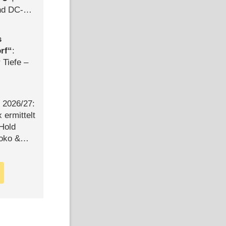
d DC-
ce
s
rf
:
 Tiefe –
2026/​27:
ermittelt
 Hold
Joko &
Urlaub