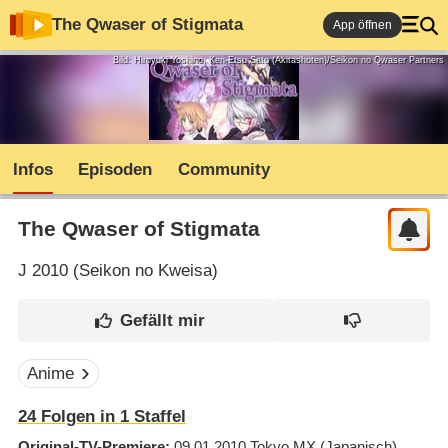
The Qwaser of Stigmata
App öffnen
Bild: Hiroyuki Yoshino, Ken-Etsu Sato (Akitashoten)/Seikon no Qwaser Partners
Infos
Episoden
Community
The Qwaser of Stigmata
J
2010 (
Seikon no Kweisa
)
Anime
24
Folgen in
1
Staffel
Original-TV-Premiere
09.01.2010
Tokyo MX
(Japanisch)