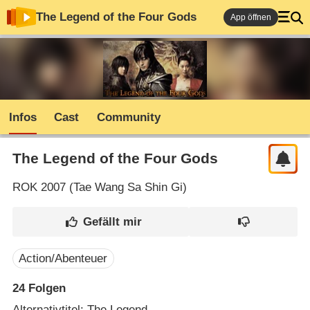
The Legend of the Four Gods
App öffnen
Infos
Cast
Community
The Legend of the Four Gods
ROK
2007 (
Tae Wang Sa Shin Gi
)
Action/Abenteuer
24
Folgen
Alternativtitel: The Legend