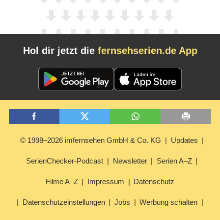
Hol dir jetzt die
fernsehserien.de App
© 1998–2026 imfernsehen GmbH & Co. KG
Updates
SerienChecker-Podcast
Newsletter
Serien A–Z
Filme A–Z
Impressum
Datenschutz
Datenschutzeinstellungen
Jobs
Werbung schalten