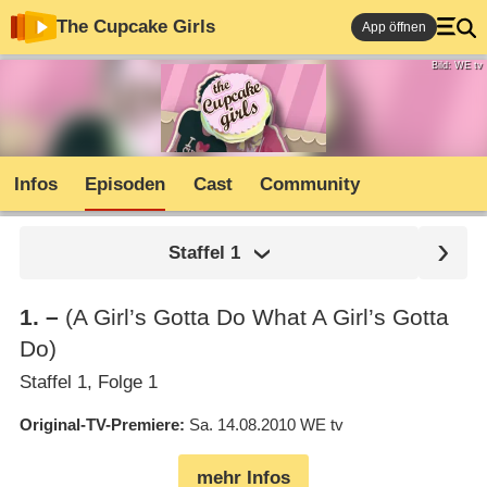
The Cupcake Girls
App öffnen
Bild: WE tv
Infos
Episoden
Cast
Community
Staffel
1
1
.
–
(A Girl’s Gotta Do What A Girl’s Gotta
Do)
Staffel 1, Folge 1
Original-TV-Premiere
Sa. 14.08.2010
WE tv
mehr Infos