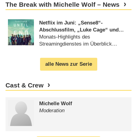
The Break with Michelle Wolf – News
Netflix im Juni: „Sense8“-
Abschlussfilm, „Luke Cage“ und
„GLOW“
Monats-Highlights des
Streamingdienstes im Überblick
(
24.05.2018
)
alle News zur Serie
Cast & Crew
Michelle Wolf
Moderation