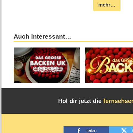
mehr…
Auch interessant…
Hol dir jetzt die
fernsehse
teilen