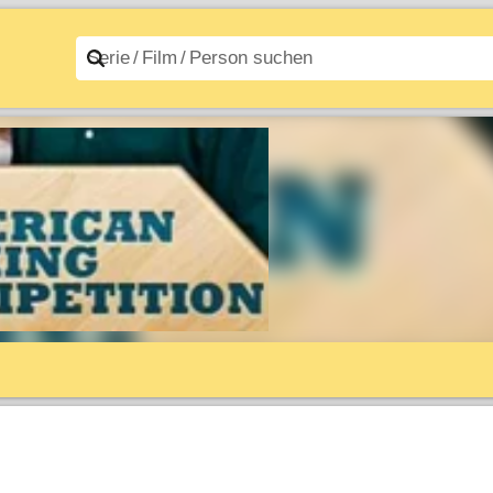
n A–Z
Filme A–Z