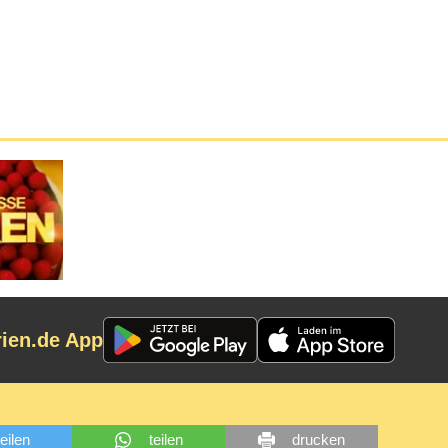
rien.de App
teilen
teilen
drucken