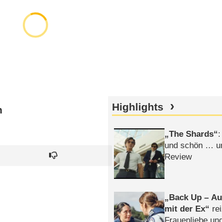
Highlights
n
The Shards
:
und schön … un
Review
Back Up – Auf
mit der Ex
rei
Frauenliebe un