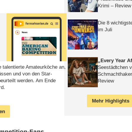
Krimi – Review
Die 8 wichtigst
im Juli
Every Year Af
 talentierte Amateurköche an,
Seestädtchen v
üssen und von den Star-
Schmachthake
beurteilt werden. Am Ende
Review
rd.
Mehr Highlights
gen
mpetition-Fans