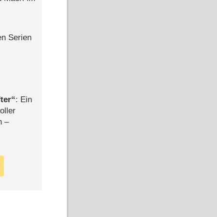
en Serien
ter
: Ein
oller
n –