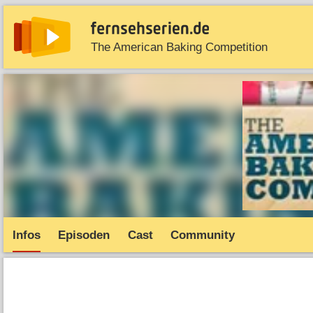
The American Baking Competition
News
Entdecken
Streaming
TV-Starts
Serie
Infos
Episoden
Cast
Community