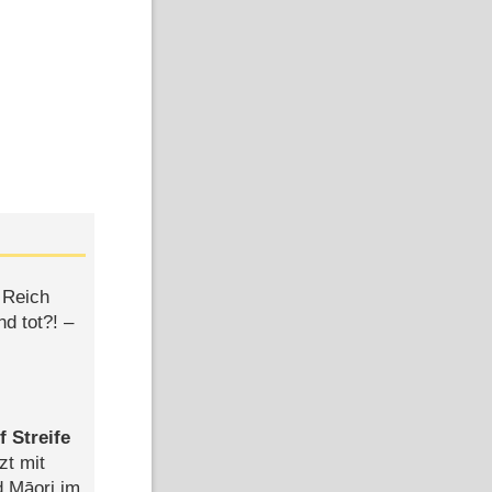
 Reich
d tot?! –
 Streife
zt mit
d Māori im