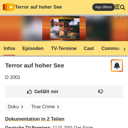
Terror auf hoher See
App öffnen
Bild: WDR
Infos
Episoden
TV-Termine
Cast
Community
Terror auf hoher See
D
2001
Doku
True Crime
Dokumentation in 2 Teilen
Deutsche TV-Premiere
17.01.2001
Das Erste