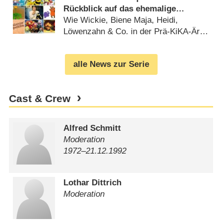
Rückblick auf das ehemalige
Kinderprogramm des Kultursenders
Wie Wickie, Biene Maja, Heidi,
Löwenzahn & Co. in der Prä-KiKA-Ära
ein zweites Zuhause fanden
(
07.12.2024
)
alle News zur Serie
Cast & Crew
Alfred Schmitt
Moderation
1972⁠–⁠21.12.1992
Lothar Dittrich
Moderation